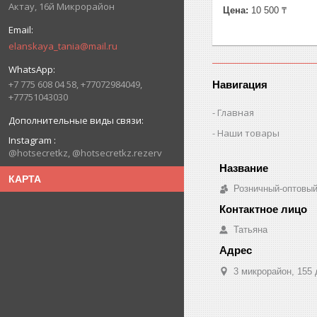
Актау, 16й Микрорайон
Цена:
10 500 ₸
elanskaya_tania@mail.ru
+7 775 608 04 58, +77072984049,
Навигация
+77751043030
Главная
Наши товары
Instagram
@hotsecretkz, @hotsecretkz.rezerv
КАРТА
Розничный-оптовый
Татьяна
3 микрорайон, 155 