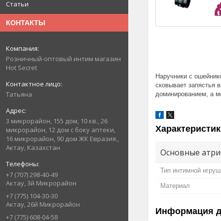
Статьи
КОНТАКТЫ
Розничный-оптовый интим магазин
Hot Secret
Наручники с ошейник
сковывает запястья в
Татьяна
доминированием, а м
3 микрорайон, 155 дом, 10 кв., 26
Характеристик
микрорайон, 12 дом с боку аптеки,
16 микрорайон, 90 дом ЖК Евразия.,
Актау, Казахстан
Основные атри
Тип интимной игруш
+7 (707) 298-40-49
Актау, 3й Микрорайон
Материал
+7 (775) 104-30-30
Актау, 26й Микрорайон
Информация д
+7 (775) 608-04-58