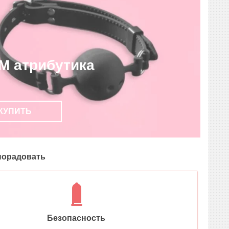
M атрибутика
КУПИТЬ
 порадовать
Безопасность