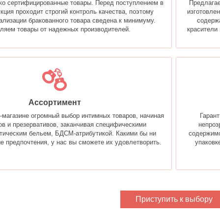
ко сертифицированные товары. Перед поступлением в
Предлагае
кция проходит строгий контроль качества, поэтому
изготовлен
ализации бракованного товара сведена к минимуму.
содерж
ляем товары от надежных производителей.
красители 
Ассортимент
-магазине огромный выбор интимных товаров, начиная
Гарант
ов и презервативов, заканчивая специфическими
непроз
тическим бельем, БДСМ-атрибутикой. Какими бы ни
содержимо
е предпочтения, у нас вы сможете их удовлетворить.
упаковк
Приступить к выбору