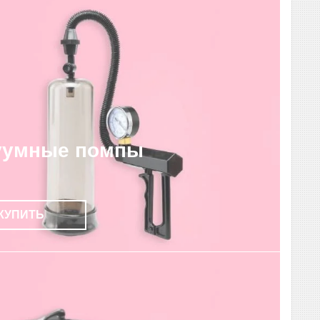
уумные помпы
КУПИТЬ