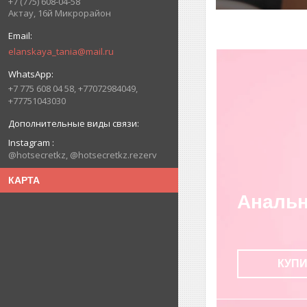
+7 (775) 608-04-58
Актау, 16й Микрорайон
elanskaya_tania@mail.ru
+7 775 608 04 58, +77072984049,
+77751043030
Instagram
@hotsecretkz, @hotsecretkz.rezerv
КАРТА
Анальн
КУП