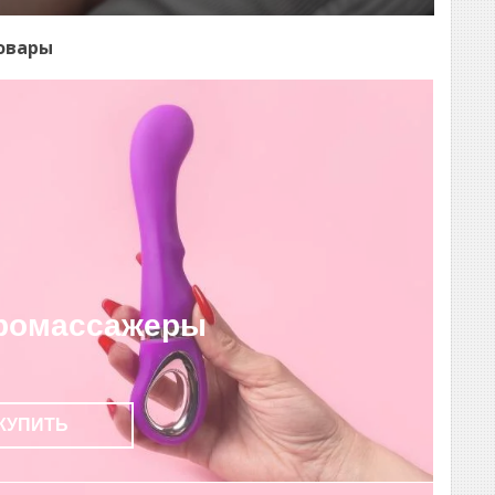
овары
ромассажеры
КУПИТЬ