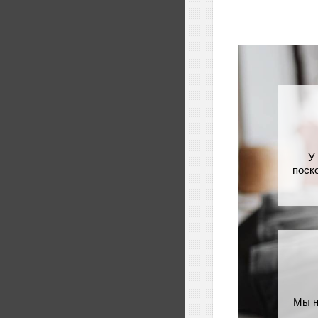
У
поск
Мы н