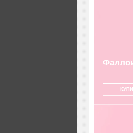
Фалло
КУП