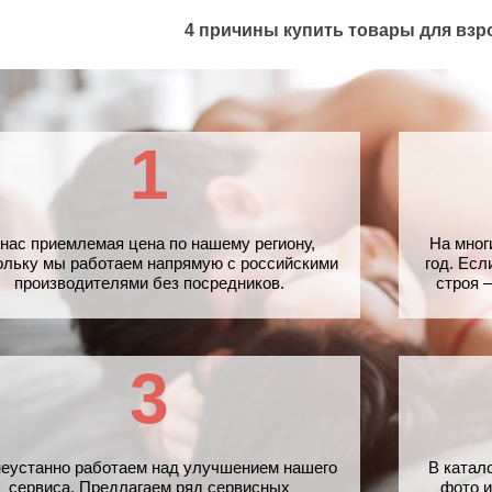
4 причины купить товары для взр
1
 нас приемлемая цена по нашему региону,
На мног
ольку мы работаем напрямую с российскими
год. Есл
производителями без посредников.
строя 
3
еустанно работаем над улучшением нашего
В катал
сервиса. Предлагаем ряд сервисных
фото и