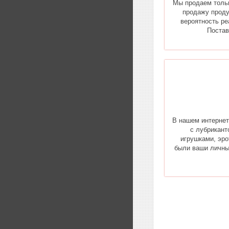
Мы продаем толь
продажу проду
вероятность ре
Постав
В нашем интернет
с лубрикант
игрушками, эро
были ваши личны