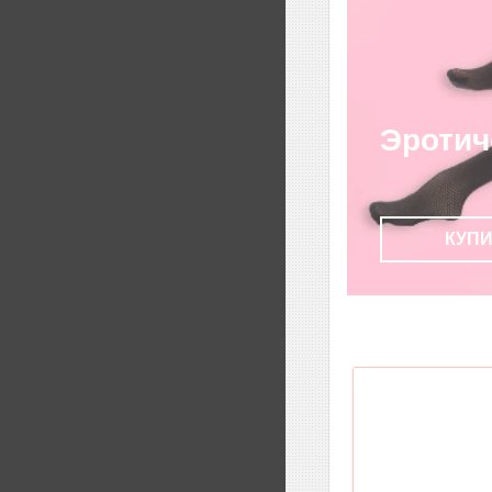
Эротич
КУП