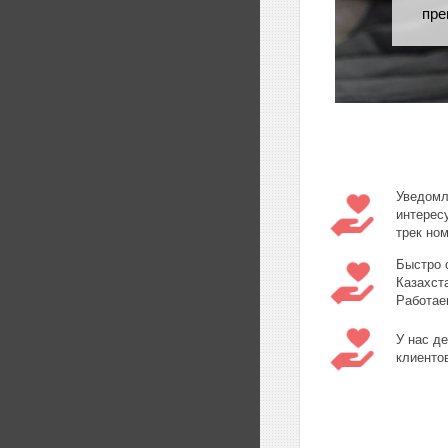
пре
Уведомл
интерес
трек но
Быстро 
Казахст
Работае
У нас д
клиенто