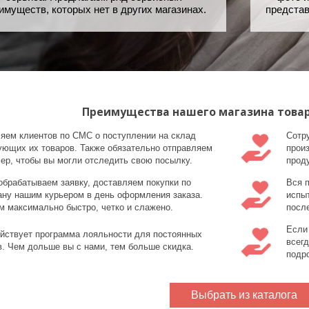
имуществ, которых нет в других магазинах.
представ
Преимущества нашего магазина товар
яем клиентов по СМС о поступлении на склад
Сотр
ующих их товаров. Также обязательно отправляем
прои
мер, чтобы вы могли отследить свою посылку.
прод
обрабатываем заявку, доставляем покупки по
Вся 
ану нашим курьером в день оформления заказа.
испы
м максимально быстро, четко и слажено.
после
Если
ействует программа лояльности для постоянных
всег
в. Чем дольше вы с нами, тем больше скидка.
подр
Выбрать из каталога