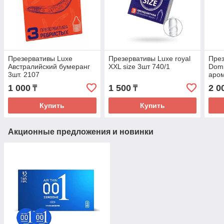
Презервативы Luxe
Презервативы Luxe royal
През
Австралийский бумеранг
XXL size 3шт 740/1
Domi
3шт. 2107
аро
3шт.
1 000
1 500
2 0
₸
₸
Купить
Купить
Акционные предложения и новинки