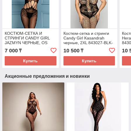
КОСТЮМ-СЕТКА И
Костюм-сетка и стринги
Кост
СТРИНГИ CANDY GIRL
Candy Girl Kasandrah
Hera
JAZMYN ЧЕРНЫЕ, OS
черные, 2XL 843027-BLK-
843
843022
2XL
7 000
10 500
10 
₸
₸
Купить
Купить
Акционные предложения и новинки