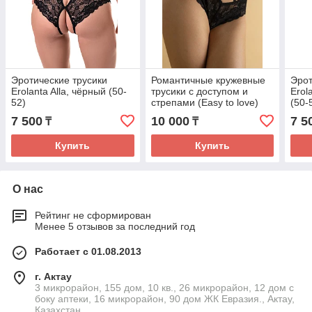
Эротические трусики
Романтичные кружевные
Эрот
Erolanta Alla, чёрный (50-
трусики с доступом и
Erol
52)
стрепами (Easy to love)
(50-
06690 2XL/3XXL (50-52)
7 500
10 000
7 5
₸
₸
Купить
Купить
О нас
Рейтинг не сформирован
Менее 5 отзывов за последний год
Работает с 01.08.2013
г. Актау
3 микрорайон, 155 дом, 10 кв., 26 микрорайон, 12 дом с
боку аптеки, 16 микрорайон, 90 дом ЖК Евразия., Актау,
Казахстан