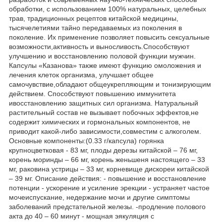
обработки, с использованием 100% натуральных, целебных
трав, традиционных рецептов китайской медицины,
тысячелетиями тайно передаваемых из поколения в
поколение. Их применение позволяет повысить сексуальные
возможности,активность и выносливость.Способствуют
улучшению и восстановлению половой функции мужчин.
Капсулы «Казанова» также имеют функцию омоложения и
лечения клеток организма, улучшает общее
самочувствие,обладают общеукрепляющим и тонизирующим
действием. Способствуют повышению иммунитета
ивосстановлению защитных сил организма. Натуральный
растительный состав не вызывает побочных эффектов,не
содержит химических и гормональных компонентов, не
приводит какой-либо зависимости,совместим с алкоголем.
Основные компоненты:(0.33 г/капсула) горянка
крупноцветковая - 83 мг, плоды дерезы китайской – 76 мг,
корень моринды – 66 мг, корень женьшеня настоящего – 33
мг, раковина устрицы – 33 мг, корневище дискореи китайской
– 39 мг. Описание действия: - повышение и восстановление
потенции - ускорение и усиление эрекции - устраняет частое
мочеиспускание, недержание мочи и другие симптомы
заболеваний предстательной железы. -продление полового
акта до 40 – 60 минут - мощная эякуляция с