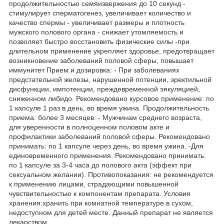
продолжительностью семяизвержения до 10 секунд -
стимулирует сперматогенез, увеличивает количество и
качество спермы - увеличивает размеры и плотность
мужского полового органа - снижает утомляемость и
позволяет быстро восстановить физические силы -при
длительном применение укрепляет здоровье, предотвращает
возникновение заболеваний половой сферы, повышает
иммунитет Прием и дозировка: - При заболеваниях
предстательной железы, нарушенной потенции, эректильной
дисфункции, импотенции, преждевременной эякуляцией,
сниженном либидо. Рекомендовано курсовое применение: по
1 капсуле 1 раз в день, во время ужина. Продолжительность
приема: более 3 месяцев. - Мужчинам среднего возраста,
для уверенности в полноценном половом акте и
профилактики заболеваний половой сферы. Рекомендовано
принимать: по 1 капсуле через день, во время ужина. -Для
единовременного применения. Рекомендовано принимать:
по 1 капсуле за 3-4 часа до полового акта (эффект при
сексуальном желании). Противопоказания: не рекомендуется
к применению лицами, страдающими повышенной
чувствительностью к компонентам препарата. Условия
хранения:хранить при комнатной температуре в сухом,
недоступном для детей месте. Данный препарат не является
лекарством