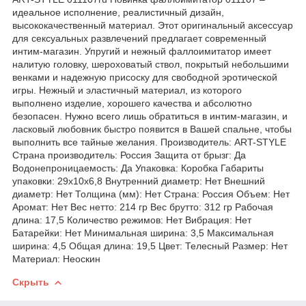
идеальное исполнение, реалистичный дизайн,
высококачественный материал. Этот оригинальный аксессуар
для сексуальных развлечений предлагает современный
интим-магазин. Упругий и нежный фаллоимитатор имеет
налитую головку, шероховатый ствол, покрытый небольшими
венками и надежную присоску для свободной эротической
игры. Нежный и эластичный материал, из которого
выполнено изделие, хорошего качества и абсолютно
безопасен. Нужно всего лишь обратиться в интим-магазин, и
ласковый любовник быстро появится в Вашей спальне, чтобы
выполнить все тайные желания. Производитель: ART-STYLE
Страна производитель: Россия Защита от брызг: Да
Водонепроницаемость: Да Упаковка: Коробка Габариты
упаковки: 29x10x6,8 Внутренний диаметр: Нет Внешний
диаметр: Нет Толщина (мм): Нет Страна: Россия Объем: Нет
Аромат: Нет Веc нетто: 214 гр Веc брутто: 312 гр Рабочая
длина: 17,5 Количество режимов: Нет Вибрация: Нет
Батарейки: Нет Минимальная ширина: 3,5 Максимальная
ширина: 4,5 Общая длина: 19,5 Цвет: Телесный Размер: Нет
Материал: Неоскин
Скрыть