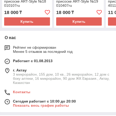
присоске ART-Style №18
присоске ART-Style №19
прис
010107ru
010407ru
4011
18 000
18 000
11 
₸
₸
Купить
Купить
О нас
Рейтинг не сформирован
Менее 5 отзывов за последний год
Работает с 01.08.2013
г. Актау
3 микрорайон, 155 дом, 10 кв., 26 микрорайон, 12 дом с
боку аптеки, 16 микрорайон, 90 дом ЖК Евразия., Актау,
Казахстан
Контакты
Сегодня работает с 10:00 до 20:00
Показать весь график работы