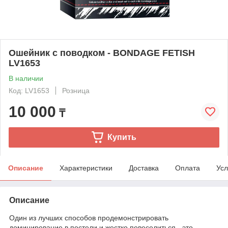
Ошейник с поводком - BONDAGE FETISH
LV1653
В наличии
Код: LV1653
Розница
10 000
₸
Купить
Описание
Характеристики
Доставка
Оплата
Усл
Описание
Один из лучших способов продемонстрировать
доминирование в постели и жестко повеселиться - это