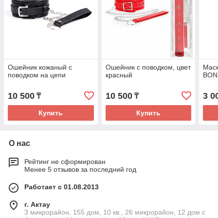
Ошейник кожаный с
Ошейник с поводком, цвет
Маск
поводком на цепи
красный
BON
10 500
10 500
3 0
₸
₸
Купить
Купить
О нас
Рейтинг не сформирован
Менее 5 отзывов за последний год
Работает с 01.08.2013
г. Актау
3 микрорайон, 155 дом, 10 кв., 26 микрорайон, 12 дом с