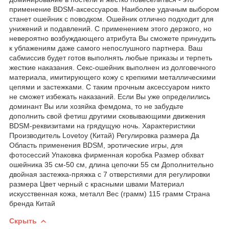
применение BDSM-аксессуаров. Наиболее удачным выбором
станет ошейник с поводком. Ошейник отлично подходит для
унижений и подавлений. С применением этого дерзкого, но
невероятно возбуждающего атрибута Вы сможете принудить
к ублажениям даже самого непослушного партнера. Ваш
сабмиссив будет готов выполнять любые приказы и терпеть
жесткие наказания. Секс-ошейник выполнен из долговечного
материала, имитирующего кожу с крепкими металлическими
цепями и застежками. С таким прочным аксессуаром никто
не сможет избежать наказаний. Если Вы уже определились
доминант Вы или хозяйка фемдома, то не забудьте
дополнить свой фетиш другими сковывающими движения
BDSM-реквизитами на грядущую ночь. Характеристики
Производитель Lovetoy (Китай) Регулировка размера Да
Область применения BDSM, эротические игры, для
фотосессий Упаковка фирменная коробка Размер обхват
ошейника 35 см-50 см, длина цепочки 55 см Дополнительно
двойная застежка-пряжка с 7 отверстиями для регулировки
размера Цвет черный с красными швами Материал
искусственная кожа, металл Вес (грамм) 115 грамм Страна
бренда Китай
Скрыть