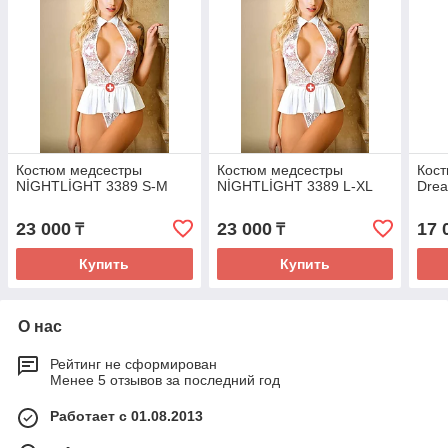
Костюм медсестры
Костюм медсестры
Кост
NİGHTLİGHT 3389 S-M
NİGHTLİGHT 3389 L-XL
Drea
23 000
23 000
17 
₸
₸
Купить
Купить
О нас
Рейтинг не сформирован
Менее 5 отзывов за последний год
Работает с 01.08.2013