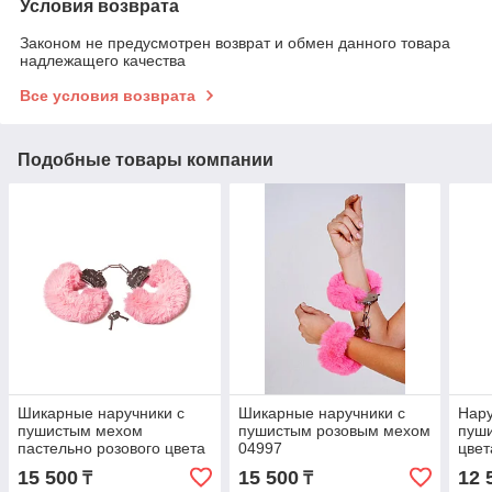
Условия возврата
Законом не предусмотрен возврат и обмен данного товара
надлежащего качества
Все условия возврата
Подобные товары компании
Шикарные наручники с
Шикарные наручники с
Нару
пушистым мехом
пушистым розовым мехом
пуш
пастельно розового цвета
04997
цвет
06261
15 500
15 500
12 
₸
₸