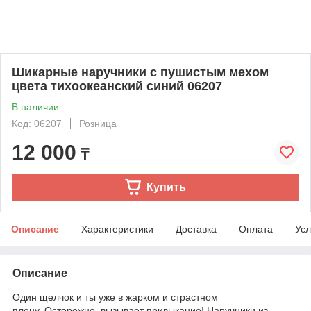
Шикарные наручники с пушистым мехом
цвета тихоокеанский синий 06207
В наличии
Код: 06207
Розница
12 000
₸
Купить
Описание
Характеристики
Доставка
Оплата
Усл
Описание
Один щелчок и ты уже в жарком и страстном
плену..Осторожно, вызывает привыкание! Наручники из