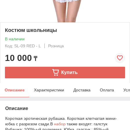
Костюм школьницы
В наличии
Код: SL-09 RED - L
Розница
10 000
₸
Купить
Описание
Характеристики
Доставка
Оплата
Усл
Описание
Короткая эротическая рубашка. Короткая клетчатая мини-
юбка с разрезом сзади.В
набор
также входят: галстук
Рубашка: 100%-ый полиамид. Юбка, галстук : 85%-ый