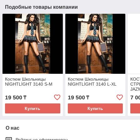
Подобные товары компании
Костюм Школьницы
Костюм Школьницы
КОС
NİGHTLİGHT 3140 S-M
NİGHTLİGHT 3140 L-XL
СТР
JAZ
843
19 500
19 500
7 0
₸
₸
Купить
Купить
О нас
Рейтинг не сформирован