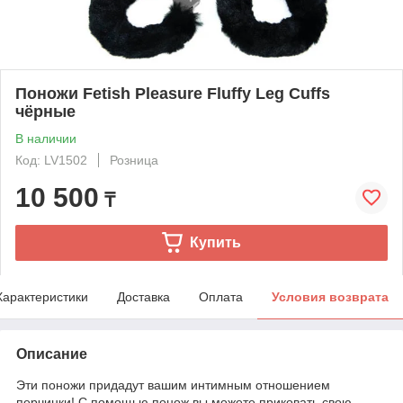
Поножи Fetish Pleasure Fluffy Leg Cuffs
чёрные
В наличии
Код: LV1502
Розница
10 500
₸
Купить
Характеристики
Доставка
Оплата
Условия возврата
Описание
Эти поножи придадут вашим интимным отношением
перчинки! С помощью понож вы можете приковать свою