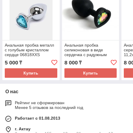
Анальная пробка металл
Анальная пробка
Анал
с голубым кристаллом
силиконовая в виде
сере
сердце 06818XXS
сердечка с радужным
11,2
стразом 47601-MM
5 000
8 000
8 0
₸
₸
Купить
Купить
О нас
Рейтинг не сформирован
Менее 5 отзывов за последний год
Работает с 01.08.2013
г. Актау