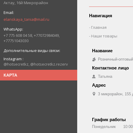
Актау, 16й Микрорайон
Навигация
elanskaya_tania@mail.ru
Главная
+7 775 608 04 58, +77072984049,
Наши товары
+77751043030
Instagram
Розничный-оптовый
@hotsecretkz, @hotsecretkz.rezerv
КАРТА
Татьяна
3 микрорайон, 155 
График работы
Понедельник
10:00