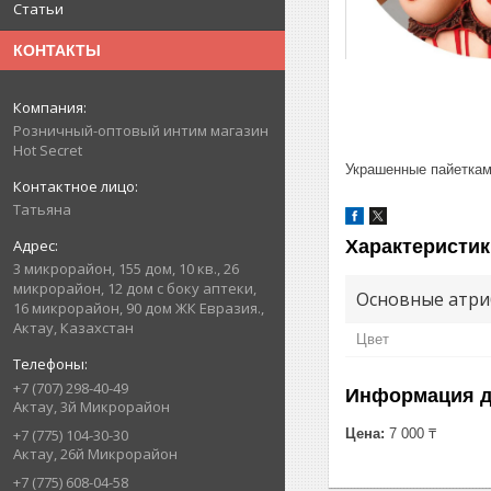
Статьи
КОНТАКТЫ
Розничный-оптовый интим магазин
Hot Secret
Украшенные пайеткам
Татьяна
Характеристик
3 микрорайон, 155 дом, 10 кв., 26
микрорайон, 12 дом с боку аптеки,
Основные атри
16 микрорайон, 90 дом ЖК Евразия.,
Актау, Казахстан
Цвет
+7 (707) 298-40-49
Информация д
Актау, 3й Микрорайон
Цена:
7 000 ₸
+7 (775) 104-30-30
Актау, 26й Микрорайон
+7 (775) 608-04-58