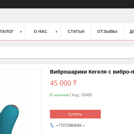
ТАЛОГ
О НАС
СТАТЬИ
ОТЗЫВЫ
Д
Виброшарики Кегеля с вибро-п
45 000 ₸
В наличии
Код:
05498
Купить
+77072984049