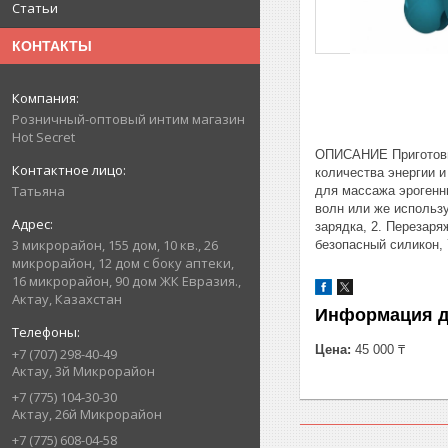
Статьи
КОНТАКТЫ
Розничный-оптовый интим магазин
Hot Secret
ОПИСАНИЕ Приготовьс
количества энергии и
Татьяна
для массажа эрогенн
волн или же использу
зарядка, 2. Перезаря
3 микрорайон, 155 дом, 10 кв., 26
безопасный силикон, 
микрорайон, 12 дом с боку аптеки,
16 микрорайон, 90 дом ЖК Евразия.,
Актау, Казахстан
Информация д
Цена:
45 000 ₸
+7 (707) 298-40-49
Актау, 3й Микрорайон
+7 (775) 104-30-30
Актау, 26й Микрорайон
+7 (775) 608-04-58