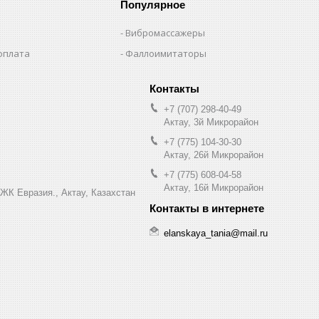
Популярное
Вибромассажеры
оплата
Фаллоимитаторы
+7 (707) 298-40-49
Актау, 3й Микрорайон
+7 (775) 104-30-30
Актау, 26й Микрорайон
+7 (775) 608-04-58
Актау, 16й Микрорайон
 ЖК Евразия., Актау, Казахстан
elanskaya_tania@mail.ru