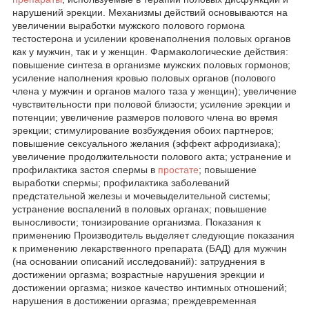
нарушений эрекции. Механизмы действий основываются на
увеличении выработки мужского полового гормона
тестостерона и усилении кровенаполнения половых органов
как у мужчин, так и у женщин. Фармакологические действия:
повышение синтеза в организме мужских половых гормонов;
усиление наполнения кровью половых органов (полового
члена у мужчин и органов малого таза у женщин); увеличение
чувствительности при половой близости; усиление эрекции и
потенции; увеличение размеров полового члена во время
эрекции; стимулирование возбуждения обоих партнеров;
повышение сексуального желания (эффект афродизиака);
увеличение продолжительности полового акта; устранение и
профилактика застоя спермы в
простате
; повышение
выработки спермы; профилактика заболеваний
предстательной железы и мочевыделительной системы;
устранение воспалений в половых органах; повышение
выносливости; тонизирование организма. Показания к
применению Производитель выделяет следующие показания
к применению лекарственного препарата (БАД) для мужчин
(на основании описаний исследований): затруднения в
достижении оргазма; возрастные нарушения эрекции и
достижении оргазма; низкое качество интимных отношений;
нарушения в достижении оргазма; преждевременная