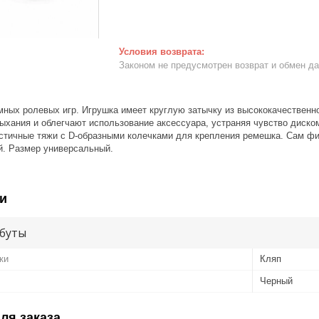
Законом не предусмотрен возврат и обмен д
мных ролевых игр. Игрушка имеет круглую затычку из высококачественн
ыхания и облегчают использование аксессуара, устраняя чувство диско
стичные тяжи с D-образными колечками для крепления ремешка. Сам ф
й. Размер универсальный.
и
буты
ки
Кляп
Черный
ля заказа