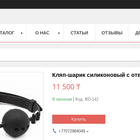
ТАЛОГ
О НАС
СТАТЬИ
ОТЗЫВЫ
Д
Кляп-шарик силиконовый с отв
11 500 ₸
В наличии
Код:
BD-142
Купить
+77072984049