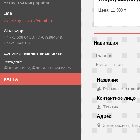
Актау, 16й Микрорайон
Цена:
11 500 ₸
elanskaya_tania@mail.ru
+7 775 608 04 58, +77072984049,
+77751043030
Навигация
Главная
Instagram
Наши товары
@hotsecretkz, @hotsecretkz.rezerv
КАРТА
Розничный-оптовый
Татьяна
3 микрорайон, 155 