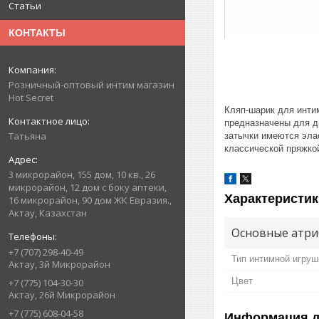
Статьи
КОНТАКТЫ
Розничный-оптовый интим магазин
Hot Secret
Кляп-шарик для инти
предназначены для д
Татьяна
затычки имеются эла
классической пряжко
3 микрорайон, 155 дом, 10 кв., 26
микрорайон, 12 дом с боку аптеки,
Характеристик
16 микрорайон, 90 дом ЖК Евразия.,
Актау, Казахстан
Основные атри
+7 (707) 298-40-49
Тип интимной игруш
Актау, 3й Микрорайон
Цвет
+7 (775) 104-30-30
Актау, 26й Микрорайон
+7 (775) 608-04-58
Информация д