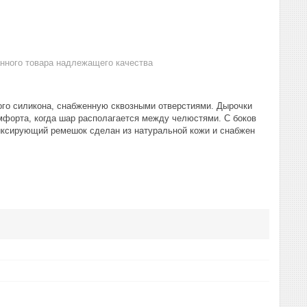
анного товара надлежащего качества
ого силикона, снабженную сквозными отверстиями. Дырочки
мфорта, когда шар располагается между челюстями. С боков
иксирующий ремешок сделан из натуральной кожи и снабжен