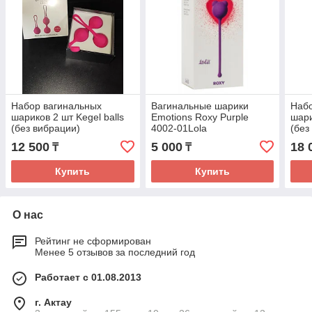
Набор вагинальных
Вагинальные шарики
Набо
шариков 2 шт Kegel balls
Emotions Roxy Purple
шари
(без вибрации)
4002-01Lola
(без
12 500
5 000
18 
₸
₸
Купить
Купить
О нас
Рейтинг не сформирован
Менее 5 отзывов за последний год
Работает с 01.08.2013
г. Актау