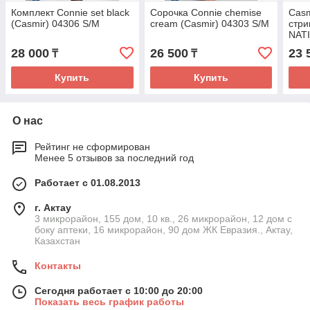
Комплект Connie set black
Сорочка Connie chemise
Casm
(Casmir) 04306 S/M
cream (Casmir) 04303 S/M
стри
NAT
994
28 000
26 500
23 
₸
₸
Купить
Купить
О нас
Рейтинг не сформирован
Менее 5 отзывов за последний год
Работает с 01.08.2013
г. Актау
3 микрорайон, 155 дом, 10 кв., 26 микрорайон, 12 дом с
боку аптеки, 16 микрорайон, 90 дом ЖК Евразия., Актау,
Казахстан
Контакты
Сегодня работает с 10:00 до 20:00
Показать весь график работы