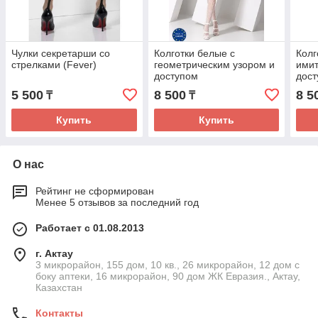
Чулки секретарши со
Колготки белые с
Колг
стрелками (Fever)
геометрическим узором и
имит
доступом
дос
5 500
8 500
8 5
₸
₸
Купить
Купить
О нас
Рейтинг не сформирован
Менее 5 отзывов за последний год
Работает с 01.08.2013
г. Актау
3 микрорайон, 155 дом, 10 кв., 26 микрорайон, 12 дом с
боку аптеки, 16 микрорайон, 90 дом ЖК Евразия., Актау,
Казахстан
Контакты