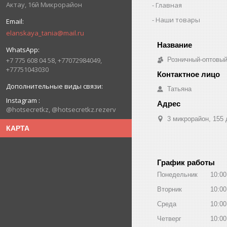
Актау, 16й Микрорайон
Главная
Наши товары
elanskaya_tania@mail.ru
+7 775 608 04 58, +77072984049,
Розничный-оптовый
+77751043030
Татьяна
Instagram
@hotsecretkz, @hotsecretkz.rezerv
3 микрорайон, 155 
КАРТА
График работы
Понедельник
10:00
Вторник
10:00
Среда
10:00
Четверг
10:00