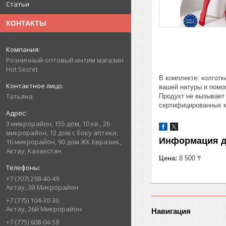
Статьи
КОНТАКТЫ
Розничный-оптовый интим магазин
Hot Secret
В комплекте: колготк
вашей натуры и помо
Татьяна
Продукт не вызывает 
сертифицированных м
3 микрорайон, 155 дом, 10 кв., 26
микрорайон, 12 дом с боку аптеки,
Информация д
16 микрорайон, 90 дом ЖК Евразия.,
Актау, Казахстан
Цена:
8 500 ₸
+7 (707) 298-40-49
Актау, 3й Микрорайон
+7 (775) 104-30-30
Актау, 26й Микрорайон
Навигация
+7 (775) 608-04-58