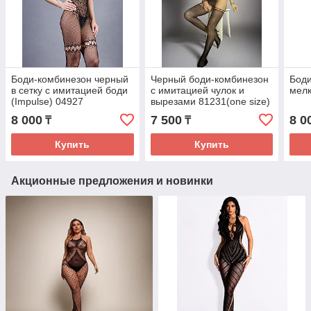
Боди-комбинезон черный
Черный боди-комбинезон
Боди
в сетку с имитацией боди
с имитацией чулок и
мелк
(Impulse) 04927
вырезами 81231(one size)
8 000
7 500
8 0
₸
₸
Купить
Купить
Акционные предложения и новинки