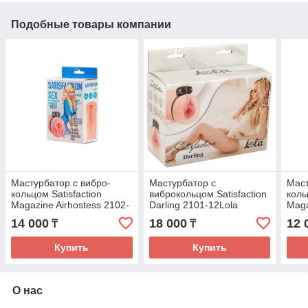
Подобные товары компании
Мастурбатор с вибро-
Мастурбатор с
Маст
кольцом Satisfaction
виброкольцом Satisfaction
коль
Magazine Airhostess 2102-
Darling 2101-12Lola
Maga
08lola
2102
14 000
18 000
12 
₸
₸
Купить
Купить
О нас