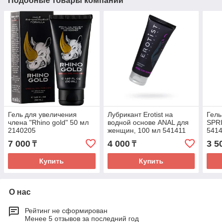
Подобные товары компании
Гель для увеличения
Лубрикант Erotist на
Гель
члена "Rhino gold" 50 мл
водной основе ANAL для
SPR
2140205
женщин, 100 мл 541411
541
7 000
4 000
3 5
₸
₸
Купить
Купить
О нас
Рейтинг не сформирован
Менее 5 отзывов за последний год