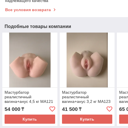
надлежащего качества
Все условия возврата
Подобные товары компании
Мастурбатор
Мастурбатор
Мас
реалистичный
реалистичный
реа
вагина+анус 4,5 кг MA121
вагина+анус 3,2 кг MA123
ваги
54 000
41 500
65 
₸
₸
Купить
Купить