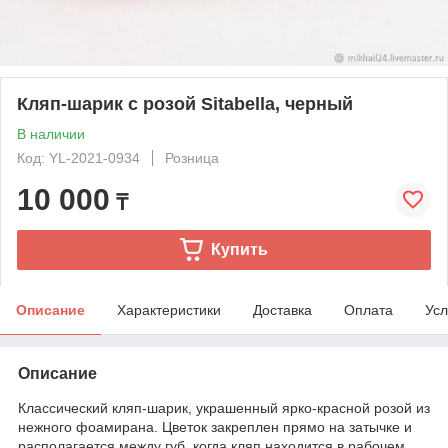
Кляп-шарик с розой Sitabella, черный
В наличии
Код: YL-2021-0934
Розница
10 000
₸
Купить
Описание
Характеристики
Доставка
Оплата
Усл
Описание
Классический кляп-шарик, украшенный ярко-красной розой из
нежного фоамирана. Цветок закреплен прямо на затычке и
располагается между губ, когда кляп находится в рабочем