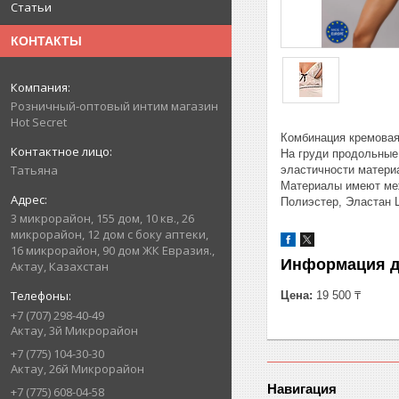
Статьи
КОНТАКТЫ
Розничный-оптовый интим магазин
Hot Secret
Комбинация кремовая 
На груди продольные
Татьяна
эластичности материа
Материалы имеют ме
Полиэстер, Эластан 
3 микрорайон, 155 дом, 10 кв., 26
микрорайон, 12 дом с боку аптеки,
16 микрорайон, 90 дом ЖК Евразия.,
Информация д
Актау, Казахстан
Цена:
19 500 ₸
+7 (707) 298-40-49
Актау, 3й Микрорайон
+7 (775) 104-30-30
Актау, 26й Микрорайон
Навигация
+7 (775) 608-04-58