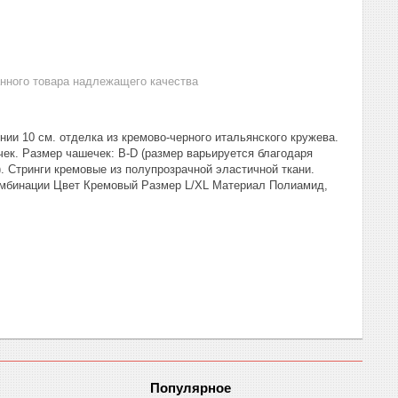
анного товара надлежащего качества
нии 10 см. отделка из кремово-черного итальянского кружева.
ек. Размер чашечек: B-D (размер варьируется благодаря
. Стринги кремовые из полупрозрачной эластичной ткани.
мбинации Цвет Кремовый Размер L/XL Материал Полиамид,
Популярное