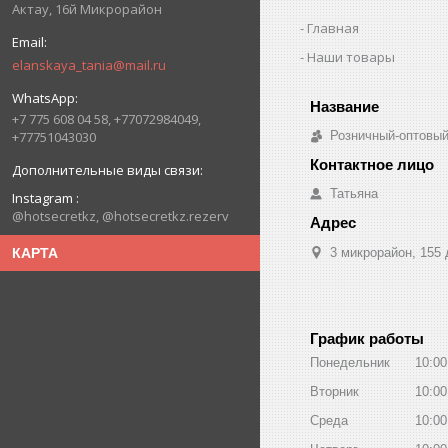
Актау, 16й Микрорайон
Главная
Наши товары
elanskaya_tania@mail.ru
+7 775 608 04 58, +77072984049,
+77751043030
Розничный-оптовый
Татьяна
Instagram
@hotsecretkz, @hotsecretkz.rezerv
КАРТА
3 микрорайон, 155 
График работы
Понедельник
10:00
Вторник
10:00
Среда
10:00