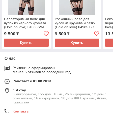
Неповторимый пояс для
Роскошный пояс для
Роко
чулок из черного кружева
чулок из кружева и сетки
черн
(Hold on love) 04986S/M
(Hold on love) 04985 L/XL
love
9 500
9 500
13 
₸
₸
Купить
Купить
О нас
Рейтинг не сформирован
Менее 5 отзывов за последний год
Работает с 01.08.2013
г. Актау
3 микрорайон, 155 дом, 10 кв., 26 микрорайон, 12 дом с
боку аптеки, 16 микрорайон, 90 дом ЖК Евразия., Актау,
Казахстан
Контакты