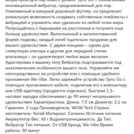
инновационный вибратор, предназначенный для пар.
Упакованный в изящный дорожный футляр, он предлагает
уникальную возможность создавать собственные плейлисты с
вибрацией и управлять ими удаленно из любой точки мира.
Попрощайтесь с барьерами на расстоянии и получите еще
больше удовольствия. Выполненный в запатентованной
форме подковы, каждый изгиб тщательно продуман для
вашего удовольствия. С двумя концами – одним для
стимуляции клитора и другим для передней стенки
влагалища – он удовлетворит любое ваше желание.
Адаптирован к вашему телу Вибратор подстраивается под
анатомические особенности вашего тела. Управляйте им
непосредственно на устройстве или с помощью удобного
приложения We-Vibe. Легко заряжайте устройство Sync Go с
помощью прилагаемого кабеля, подключив его к компьютеру
или USB-адаптеру (продается отдельно). Быстрая 1,5-
часовая зарядка обеспечивает до 90 минут непрерывного
удовольствия Характеристика: Длина: 7,5 см Диаметр: 3,1 см
Гарантия: 2 года Производитель: WOW Tech Страна-
изготовитель: Китай Материал: Силикон Источник питания:
Аккумулятор Вес: 49 г Водонепроницаемость: Да Тип:
Вибратор Тип питания: От USB Бренд: We-Vibe Время
работы: 90 минут