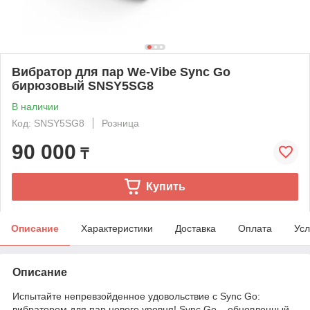
Вибратор для пар We-Vibe Sync Go
бирюзовый SNSY5SG8
В наличии
Код: SNSY5SG8
Розница
90 000
₸
Купить
Описание
Характеристики
Доставка
Оплата
Усл
Описание
Испытайте непревзойденное удовольствие с Sync Go:
вибратором для пар нового уровня! Sync Go – обновленный