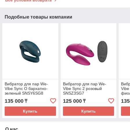
Подобные товары компании
Вибратор для пар We-
Вибратор для пар We-
Вибр
Vibe Sync O бархатно-
Vibe Sync 2 розовый
Vibe
зеленый SNSY6SG8
SNSZ3SG7
фио
135 000
125 000
135
₸
₸
Купить
Купить
О нас