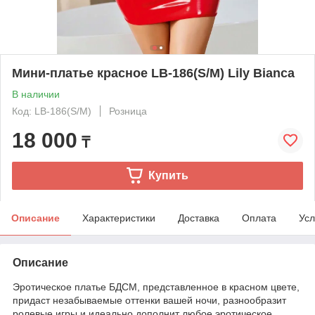
Мини-платье красное LB-186(S/M) Lily Bianca
В наличии
Код: LB-186(S/M)
Розница
18 000
₸
Купить
Описание
Характеристики
Доставка
Оплата
Усл
Описание
Эротическое платье БДСМ, представленное в красном цвете,
придаст незабываемые оттенки вашей ночи, разнообразит
ролевые игры и идеально дополнит любое эротическое