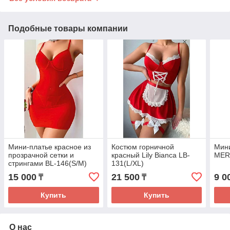
Подобные товары компании
Мини-платье красное из
Костюм горничной
Мини
прозрачной сетки и
красный Lily Bianca LB-
MER
стрингами BL-146(S/M)
131(L/XL)
Lily Bianca
15 000
21 500
9 0
₸
₸
Купить
Купить
О нас