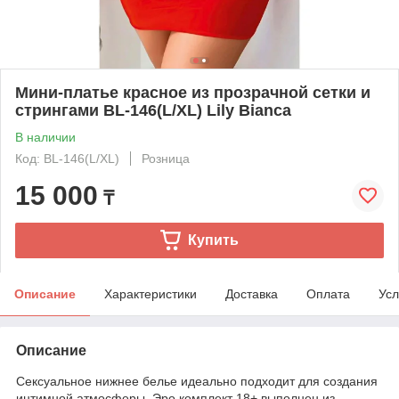
Мини-платье красное из прозрачной сетки и
стрингами BL-146(L/XL) Lily Bianca
В наличии
Код: BL-146(L/XL)
Розница
15 000
₸
Купить
Описание
Характеристики
Доставка
Оплата
Усл
Описание
Сексуальное нижнее белье идеально подходит для создания
интимной атмосферы. Эро комплект 18+ выполнен из