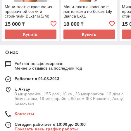
Мини-платье красное из
Мини-платье красное с
Мини
прозрачной сетки и
ленточками по бокам Lily
проз
стрингами BL-146(S/M)
Bianca L-XL
стри
Lily Bianca
15 000
18 000
15 
₸
₸
Купить
Купить
О нас
Рейтинг не сформирован
Менее 5 отзывов за последний год
Работает с 01.08.2013
г. Актау
3 микрорайон, 155 дом, 10 кв., 26 микрорайон, 12 дом с
боку аптеки, 16 микрорайон, 90 дом ЖК Евразия., Актау,
Казахстан
Контакты
Сегодня работает с 10:00 до 20:00
Показать весь график работы