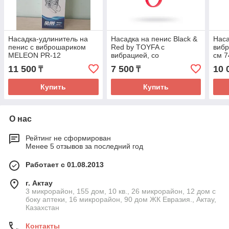
Насадка-удлинитель на
Насадка на пенис Black &
Наса
пенис с виброшариком
Red by TOYFA с
вибр
MELEON PR-12
вибрацией, со
см 7
стимуляцией клитора,
11 500
7 500
10 
₸
₸
силикон, красный, 14,5 см
Купить
Купить
О нас
Рейтинг не сформирован
Менее 5 отзывов за последний год
Работает с 01.08.2013
г. Актау
3 микрорайон, 155 дом, 10 кв., 26 микрорайон, 12 дом с
боку аптеки, 16 микрорайон, 90 дом ЖК Евразия., Актау,
Казахстан
Контакты