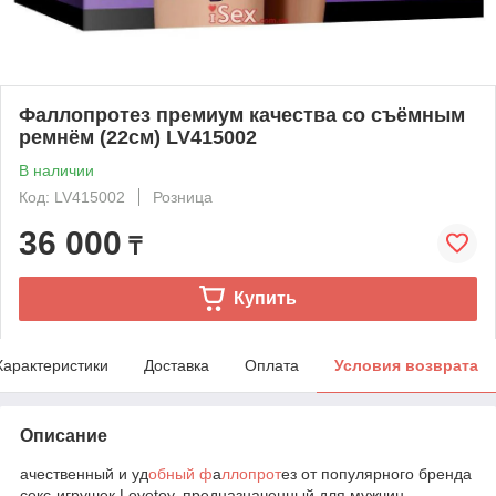
Фаллопротез премиум качества со съёмным
ремнём (22см) LV415002
В наличии
Код: LV415002
Розница
36 000
₸
Купить
Характеристики
Доставка
Оплата
Условия возврата
Описание
ачественный и уд
обный ф
а
ллопрот
ез от популярного бренда
секс-игрушек Lovetoy, предназначенный для мужчин,