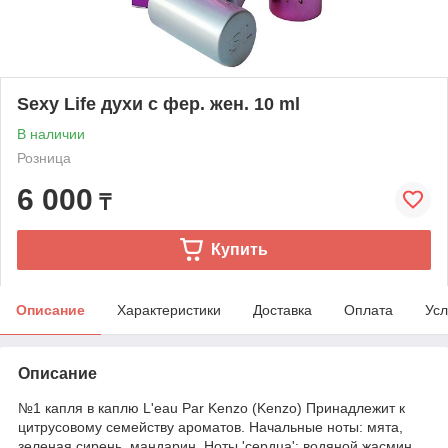
Sexy Life духи с фер. жен. 10 ml
В наличии
Розница
6 000
₸
Купить
Описание
Характеристики
Доставка
Оплата
Усл
Описание
№1 капля в каплю L'eau Par Kenzo (Kenzo) Принадлежит к
цитрусовому семейству ароматов. Начальные ноты: мята,
зеленая сирень, мандарин. Ноты 'сердца': водяной жасмин,