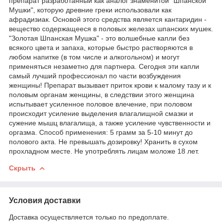
препарат разработанный как аналог знаменитой "Шпанской
Мушки", которую древние греки использовали как
афрадизиак. Основой этого средства является кантаридин -
вещество содержащееся в половых железах шпанских мушек.
"Золотая Шпанская Мушка" - это волшебные капли без
всякого цвета и запаха, которые быстро растворяются в
любом напитке (в том числе и алкогольном) и могут
применяться незаметно для партнера. Сегодня эти капли
самый лучший профессионал по части возбуждения
женщины! Препарат вызывает приток крови к малому тазу и к
половым органам женщины, в следствии этого женщина
испытывает усиленное половое влечение, при половом
происходит усиление выделения влагалищной смазки и
сужение мышц влагалища, а также усиление чувственности и
оргазма. Способ применения: 5 грамм за 5-10 минут до
полового акта. Не превышать дозировку! Хранить в сухом
прохладном месте. Не употреблять лицам моложе 18 лет.
Скрыть
Условия доставки
Доставка осуществляется только по предоплате.