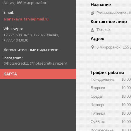
Актау, 16й Микрорайон
Розничный-оптовый
elanskaya_tania@mail.ru
Татьяна
+7 775 608 04 58, +77072984049,
+77751043030
3 микрорайон, 155 
Instagram
@hotsecretkz, @hotsecretkz.rezerv
График работы
КАРТА
Понедельник
10:00
Вторник
10:00
Среда
10:00
Четверг
10:00
Пятница
10:00
Суббота
10:00
Воскресенье
10:00