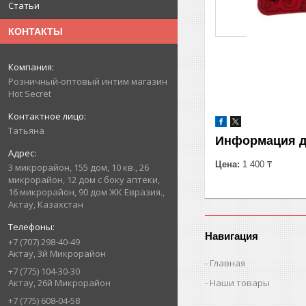
Статьи
КОНТАКТЫ
Розничный-оптовый интим магазин
Hot Secret
Татьяна
Информация д
Цена:
1 400 ₸
3 микрорайон, 155 дом, 10 кв., 26
микрорайон, 12 дом с боку аптеки,
16 микрорайон, 90 дом ЖК Евразия.,
Актау, Казахстан
Навигация
+7 (707) 298-40-49
Актау, 3й Микрорайон
Главная
+7 (775) 104-30-30
Наши товары
Актау, 26й Микрорайон
+7 (775) 608-04-58