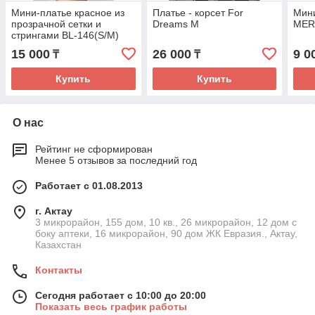
Мини-платье красное из
Платье - корсет For
Мини
прозрачной сетки и
Dreams M
MER
стрингами BL-146(S/M)
Lily Bianca
15 000
26 000
9 0
₸
₸
Купить
Купить
О нас
Рейтинг не сформирован
Менее 5 отзывов за последний год
Работает с 01.08.2013
г. Актау
3 микрорайон, 155 дом, 10 кв., 26 микрорайон, 12 дом с
боку аптеки, 16 микрорайон, 90 дом ЖК Евразия., Актау,
Казахстан
Контакты
Сегодня работает с 10:00 до 20:00
Показать весь график работы