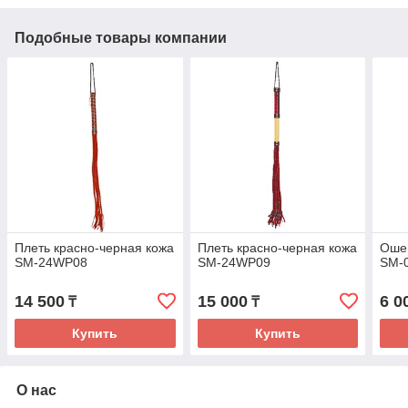
Подобные товары компании
Плеть красно-черная кожа
Плеть красно-черная кожа
Оше
SM-24WP08
SM-24WP09
SM-
14 500
15 000
6 0
₸
₸
Купить
Купить
О нас