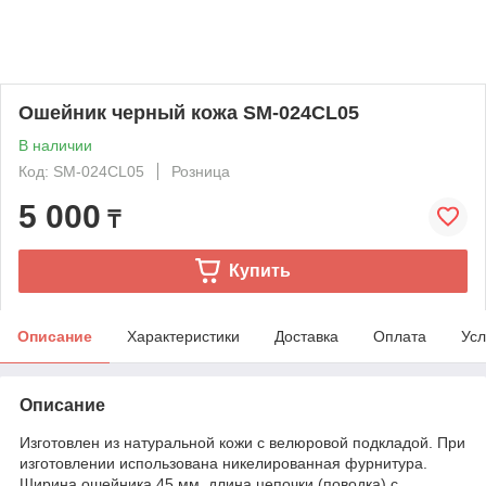
Ошейник черный кожа SM-024CL05
В наличии
Код: SM-024CL05
Розница
5 000
₸
Купить
Описание
Характеристики
Доставка
Оплата
Усл
Описание
Изготовлен из натуральной кожи с велюровой подкладой. При
изготовлении использована никелированная фурнитура.
Ширина ошейника 45 мм, длина цепочки (поводка) с