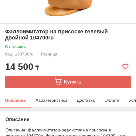
Фаллоимитатор на присоске гелевый
двойной 104700ru
В наличии
Код: 104700ru
Розница
14 500
₸
Купить
Описание
Характеристики
Доставка
Оплата
Усл
Описание
Описание: фаллоимитатор-реалистик на присоске в
ламинате 104700ru Фаллоимитатор-реалистик 104700 – это