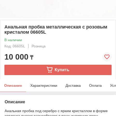
Анальная пробка металлическая с розовым
кристалом 06605L
В наличии
Код: 06605L
Розница
10 000
₸
Купить
Описание
Характеристики
Доставка
Оплата
Усл
Описание
Анальная пробка под серебро с ярким кристаллом в форме
сердечка внесет разнообразие в вашу интимную жизнь.