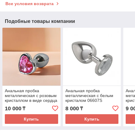
Все условия возврата
Подобные товары компании
Анальная пробка
Анальная пробка
Анал
металлическая с розовым
металлическая с белым
мета
кристаллом в виде сердца
кристалом 06607S
кри
Fantasy Toys 06822(S)
10 000
8 000
9 0
₸
₸
Купить
Купить