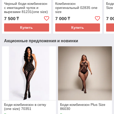
Черный боди-комбинезон
Комбинезон
Боди
с имитацией чулок и
оригинальный 02835 one
Size
вырезами 81231(one size)
size
7 500
7 000
7 0
₸
₸
Купить
Купить
Акционные предложения и новинки
Боди-комбинезон в сетку
Боди-комбинезон Plus Size
(one size) 70351
86030