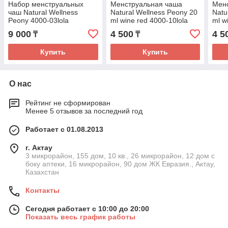
Набор менструальных
Менструальная чаша
Мен
чаш Natural Wellness
Natural Wellness Peony 20
Natu
Peony 4000-03lola
ml wine red 4000-10lola
ml w
9 000
4 500
4 5
₸
₸
Купить
Купить
О нас
Рейтинг не сформирован
Менее 5 отзывов за последний год
Работает с 01.08.2013
г. Актау
3 микрорайон, 155 дом, 10 кв., 26 микрорайон, 12 дом с
боку аптеки, 16 микрорайон, 90 дом ЖК Евразия., Актау,
Казахстан
Контакты
Сегодня работает с 10:00 до 20:00
Показать весь график работы