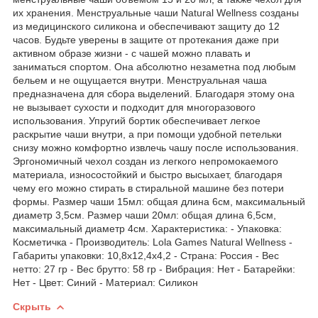
их хранения. Менструальные чаши Natural Wellness созданы
из медицинского силикона и обеспечивают защиту до 12
часов. Будьте уверены в защите от протекания даже при
активном образе жизни - с чашей можно плавать и
заниматься спортом. Она абсолютно незаметна под любым
бельем и не ощущается внутри. Менструальная чаша
предназначена для сбора выделений. Благодаря этому она
не вызывает сухости и подходит для многоразового
использования. Упругий бортик обеспечивает легкое
раскрытие чаши внутри, а при помощи удобной петельки
снизу можно комфортно извлечь чашу после использования.
Эргономичный чехол создан из легкого непромокаемого
материала, износостойкий и быстро высыхает, благодаря
чему его можно стирать в стиральной машине без потери
формы. Размер чаши 15мл: общая длина 6см, максимальный
диаметр 3,5см. Размер чаши 20мл: общая длина 6,5см,
максимальный диаметр 4см. Характеристика: - Упаковка:
Косметичка - Производитель: Lola Games Natural Wellness -
Габариты упаковки: 10,8х12,4х4,2 - Страна: Россия - Веc
нетто: 27 гр - Веc брутто: 58 гр - Вибрация: Нет - Батарейки:
Нет - Цвет: Синий - Материал: Силикон
Скрыть