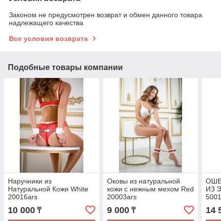
Законом не предусмотрен возврат и обмен данного товара
надлежащего качества
Все условия возврата
Подобные товары компании
Наручники из
Оковы из натуральной
ОШЕ
Натуральной Кожи White
кожи с нежным мехом Red
ИЗ 
20016ars
20003ars
500
10 000
9 000
14 
₸
₸