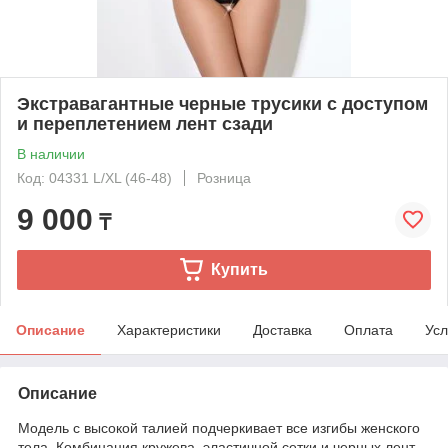
Экстравагантные черные трусики с доступом
и переплетением лент сзади
В наличии
Код: 04331 L/XL (46-48)
Розница
9 000
₸
Купить
Описание
Характеристики
Доставка
Оплата
Усл
Описание
Модель с высокой талией подчеркивает все изгибы женского
тела. Комбинация кружева, эластичной сетки и черных лент