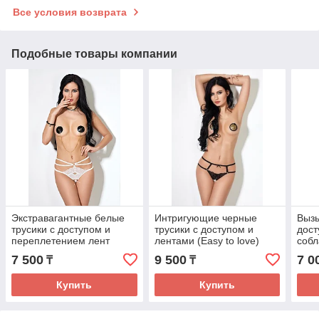
Все условия возврата
Подобные товары компании
Экстравагантные белые
Интригующие черные
Выз
трусики с доступом и
трусики с доступом и
дост
переплетением лент
лентами (Easy to love)
собл
сзади (Easy to love)
кист
7 500
9 500
7 0
₸
₸
love
Купить
Купить