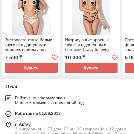
Экстравагантные белые
Интригующие красные
Пэст
трусики с доступом и
трусики с доступом и
форм
переплетением лент
лентами (Easy to love)
кист
сзади (Easy to love)
7 500
10 000
5 0
₸
₸
Купить
Купить
О нас
Рейтинг не сформирован
Менее 5 отзывов за последний год
Работает с 01.08.2013
г. Актау
3 микрорайон, 155 дом, 10 кв., 26 микрорайон, 12 дом с
боку аптеки, 16 микрорайон, 90 дом ЖК Евразия., Актау,