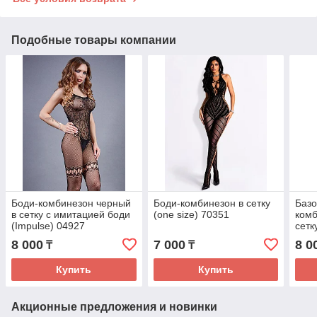
Подобные товары компании
Боди-комбинезон черный
Боди-комбинезон в сетку
Базо
в сетку с имитацией боди
(one size) 70351
ком
(Impulse) 04927
сетк
067
8 000
7 000
8 0
₸
₸
Купить
Купить
Акционные предложения и новинки