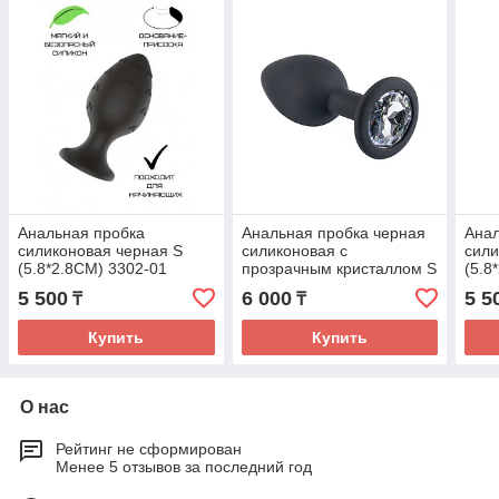
Анальная пробка
Анальная пробка черная
Анал
силиконовая черная S
силиконовая с
сили
(5.8*2.8CM) 3302-01
прозрачным кристаллом S
(5.8
3307-01
5 500
6 000
5 5
₸
₸
Купить
Купить
О нас
Рейтинг не сформирован
Менее 5 отзывов за последний год