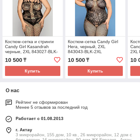
Костюм-сетка и стринги
Костюм-сетка Candy Girl
Кост
Candy Girl Kasandrah
Hera, черный, 2XL
Cand
черные, 2XL 843027-BLK-
843043-BLK-2XL
2XL 
2XL
10 500
10 500
10 
₸
₸
Купить
Купить
О нас
Рейтинг не сформирован
Менее 5 отзывов за последний год
Работает с 01.08.2013
г. Актау
3 микрорайон, 155 дом, 10 кв., 26 микрорайон, 12 дом с
боку аптеки, 16 микрорайон, 90 дом ЖК Евразия., Актау,