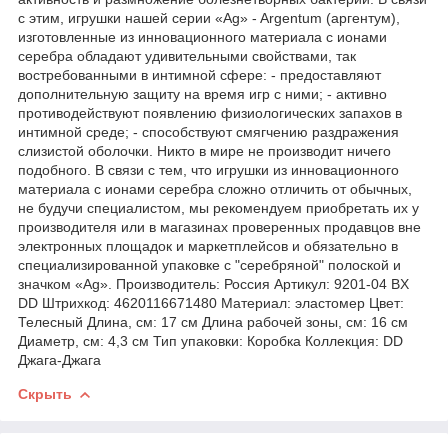
с этим, игрушки нашей серии «Ag» - Argentum (аргентум),
изготовленные из инновационного материала с ионами
серебра обладают удивительными свойствами, так
востребованными в интимной сфере: - предоставляют
дополнительную защиту на время игр с ними; - активно
противодействуют появлению физиологических запахов в
интимной среде; - способствуют смягчению раздражения
слизистой оболочки. Никто в мире не производит ничего
подобного. В связи с тем, что игрушки из инновационного
материала с ионами серебра сложно отличить от обычных,
не будучи специалистом, мы рекомендуем приобретать их у
производителя или в магазинах проверенных продавцов вне
электронных площадок и маркетплейсов и обязательно в
специализированной упаковке с "серебряной" полоской и
значком «Ag». Производитель: Россия Артикул: 9201-04 BX
DD Штрихкод: 4620116671480 Материал: элаcтомер Цвет:
Телесный Длина, см: 17 см Длина рабочей зоны, см: 16 см
Диаметр, см: 4,3 см Тип упаковки: Коробка Коллекция: DD
Джага-Джага
Скрыть