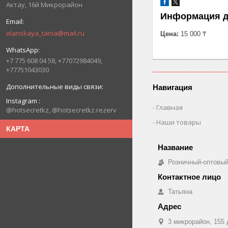
Актау, 16й Микрорайон
Информация д
elanskaya_tania@mail.ru
Цена:
15 000 ₸
+7 775 608 04 58, +77072984049,
+77751043030
Навигация
Instagram
Главная
@hotsecretkz, @hotsecretkz.rezerv
Наши товары
КАРТА
Розничный-оптовый
Татьяна
3 микрорайон, 155 