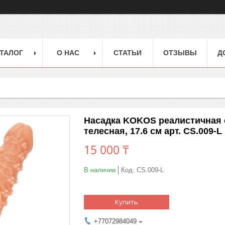
ТАЛОГ
О НАС
СТАТЬИ
ОТЗЫВЫ
Д
Насадка KOKOS реалистичная 
телесная, 17.6 см арт. CS.009-L
15 000 ₸
В наличии
Код:
CS.009-L
Купить
+77072984049