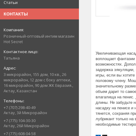
Статьи
КОНТАКТЫ
Розничный-оптовый интим магазин
Hot Secret
Увеличивающая насад
Татьяна
воплощает фантазии 
возможностях. Допол
задержка эякуляции,
3 микрорайон, 155 дом, 10 кв., 26
игры, если вы хотит
микрорайон, 12 дом с боку аптеки,
половому члену. Мощ
16 микрорайон, 90 дом ЖК Евразия.,
значительному разме
Актау, Казахстан
объем дарит то само
влагалища на пенис. 
длины. Не забудьте 
+7 (707) 298-40-49
насадку на пенисе и 
Актау, 3й Микрорайон
тянется, сохраняя пр
лубрикант только на 
+7 (775) 104-30-30
необходимые тестиро
Актау, 26й Микрорайон
+7 (775) 608-04-58