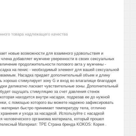
анного товара надлежащего качества
ает новые возможности для взаимного удовольствия и
 члена добавляет мужчине уверенности в своих сексуальных
еличение продолжительности полового акта у мужчины -
асадка на пенис - необходимый элемент для вашей сексуальной
бываемым. Насадка придает дополнительный объем и длину
ь хорошо стимулирует зону G и вход во влагалище благодаря
адки деликатно ласкает чувствительные зоны. Дополнительный
 будет ощущать стимуляцию за счет давления стенок
которая находится внутри насадки, подрезав ее до нужной
шонки, с помощью которого вы можете надежно зафиксировать
й материал быстро принимает температуру тела, отлично
хранения и ухода за насадкой. Используйте с насадкой
ля человеческого организма материала, который прошел
: телесный Материал: TPE Страна бренда KOKOS: Корея .