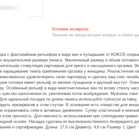
Законом не предусмотрен возврат и обмен д
ка с фантазийным рельефом в виде вен и пупырышек от KOKOS открыв
о внушительном размере пениса. Увеличенный размер и объем полового
нительная стимуляция партнерши для яркого и насыщенного оргазма. Ув
 и наращивание темпа приближения оргазма у женщины. Реалистичная н
е максимально удовлетворить свою партнершу и сделать ваш секс неза
ная головка имеет рельеф из мелких пузырьков и крупный выступ. Очен
ру. Особенный рельеф в виде многочисленных вен по всему стволу нас
е чувство наполненности, увеличивая поток возбуждения. Мужчина тоже
Для идеальной посадки по длине пениса используйте губчатую вставку, 
надеть презерватив в этом случае. В основании есть отверстие для мо
не ограничивать себя в активных движениях. Супер эластичный и нежны
и этом прочность. Долговечность использования при соблюдении правил 
водной основе. Насадка сделана из высококачественного безвредного д
вания и сертификацию. Длина: 17,6 см Диаметр: 4,6 см Размер: L Цвет